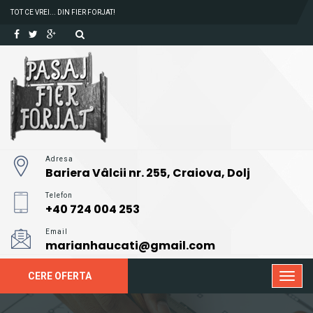
TOT CE VREI... DIN FIER FORJAT!
Adresa
Bariera Vâlcii nr. 255, Craiova, Dolj
Telefon
+40 724 004 253
Email
marianhaucati@gmail.com
CERE OFERTA