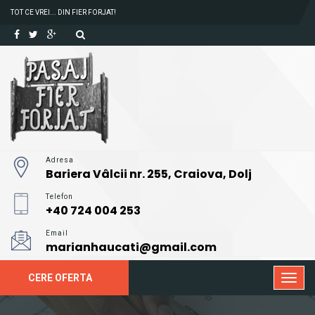
TOT CE VREI... DIN FIER FORJAT!
Adresa
Bariera Vâlcii nr. 255, Craiova, Dolj
Telefon
+40 724 004 253
Email
marianhaucati@gmail.com
CERE OFERTA