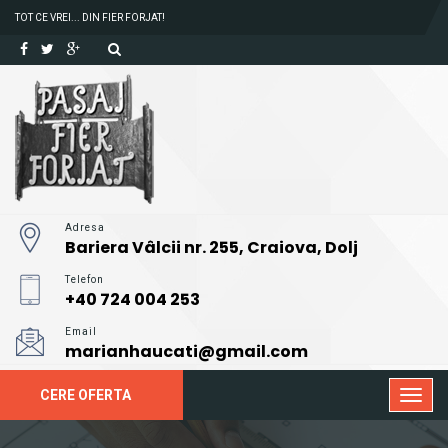
TOT CE VREI... DIN FIER FORJAT!
Adresa
Bariera Vâlcii nr. 255, Craiova, Dolj
Telefon
+40 724 004 253
Email
marianhaucati@gmail.com
CERE OFERTA