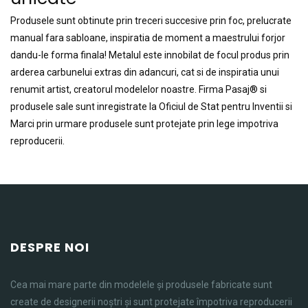
Produsele sunt obtinute prin treceri succesive prin foc, prelucrate
manual fara sabloane, inspiratia de moment a maestrului forjor
dandu-le forma finala! Metalul este innobilat de focul produs prin
arderea carbunelui extras din adancuri, cat si de inspiratia unui
renumit artist, creatorul modelelor noastre. Firma Pasaj® si
produsele sale sunt inregistrate la Oficiul de Stat pentru Inventii si
Marci prin urmare produsele sunt protejate prin lege impotriva
reproducerii.
DESPRE NOI
Cea mai mare parte din modelele și produsele fabricate sunt
create de designerii noștri și sunt protejate împotriva reproducerii