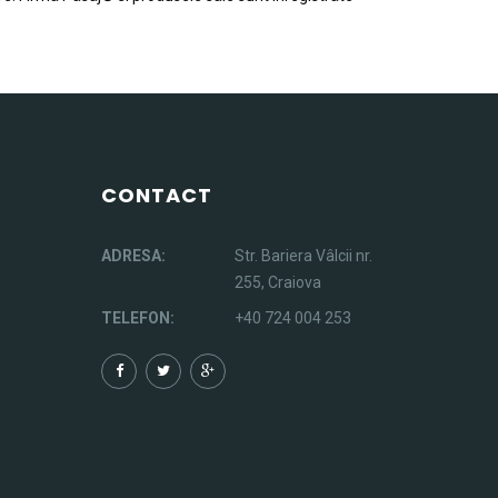
CONTACT
ADRESA:
Str. Bariera Vâlcii nr.
255, Craiova
TELEFON:
+40 724 004 253