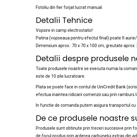
Fotoliu din fier forjat lucrat manual.
Detalii Tehnice
Vopsire in camp electrostatic!
Patina (vopseaua pentru efectul final) poate fi aurie
Dimensiuni aprox.: 70 x 70 x 100 cm, greutate aprox. 
Detalii despre produsele n
Toate produsele noastre se executa numai la comanda
este de 10 zile lucratoare.
Plata se poate face in contul de UniCredit Bank (scr
efectua inaintea ridicarii comenzii sau prin ramburs la
In functie de comanda putem asigura transportul cu ma
De ce produsele noastre s
Produsele sunt obtinute prin treceri succesive prin f
de focul produs prin arderea carbunelui extras din ada