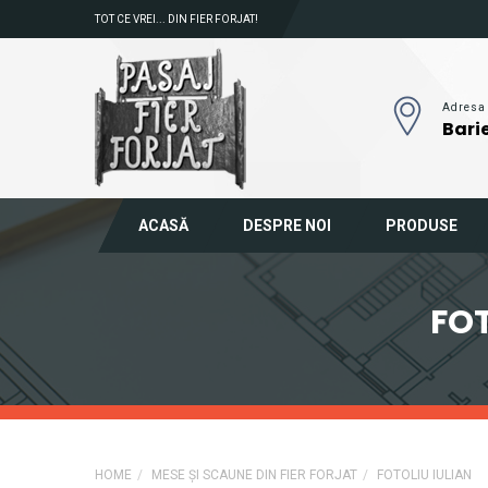
TOT CE VREI... DIN FIER FORJAT!
Adresa
Barie
ACASĂ
DESPRE NOI
PRODUSE
FOT
HOME
MESE ȘI SCAUNE DIN FIER FORJAT
FOTOLIU IULIAN