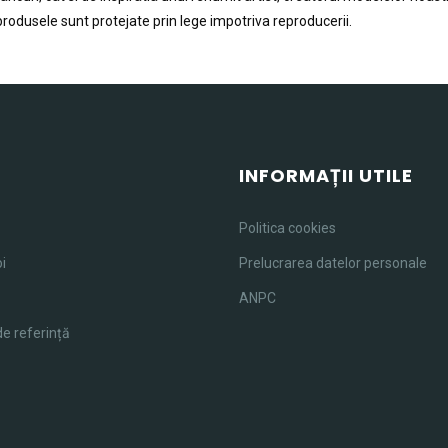
 produsele sunt protejate prin lege impotriva reproducerii.
U
INFORMAȚII UTILE
Politica cookies
i
Prelucrarea datelor personale
ANPC
de referință