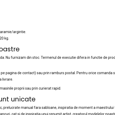
/aramie/argintie.
20 kg.
oastre
. Nu furnizam din stoc. Termenul de executie difera in functie de pro
is pe pagina de contact) sau prin ramburs postal. Pentru orice comanda 
 livrare.
sinile proprii sau prin curierat rapid.
unt unicate
oc, prelucrate manual fara sabloane, inspiratia de moment a maestrului f
ncuri, cat si de inspiratia unui renumit artist, creatorul modelelor noas