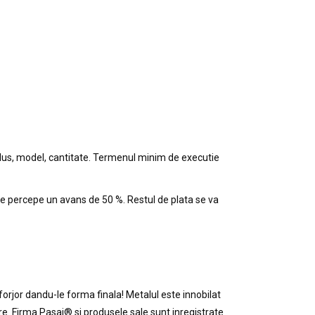
dus, model, cantitate. Termenul minim de executie
se percepe un avans de 50 %. Restul de plata se va
orjor dandu-le forma finala! Metalul este innobilat
tre. Firma Pasaj® si produsele sale sunt inregistrate