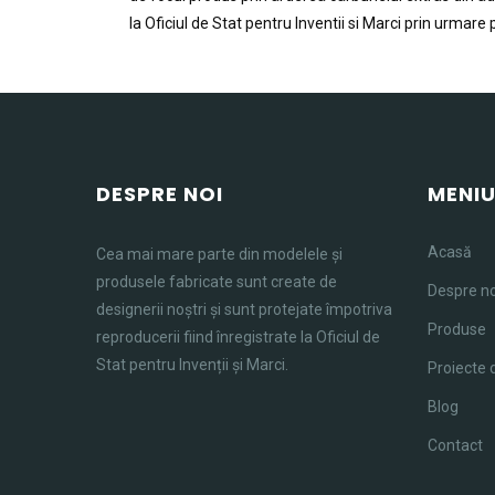
la Oficiul de Stat pentru Inventii si Marci prin urmare
DESPRE NOI
MENI
Acasă
Cea mai mare parte din modelele și
produsele fabricate sunt create de
Despre no
designerii noștri și sunt protejate împotriva
Produse
reproducerii fiind înregistrate la Oficiul de
Stat pentru Invenții și Marci.
Proiecte 
Blog
Contact