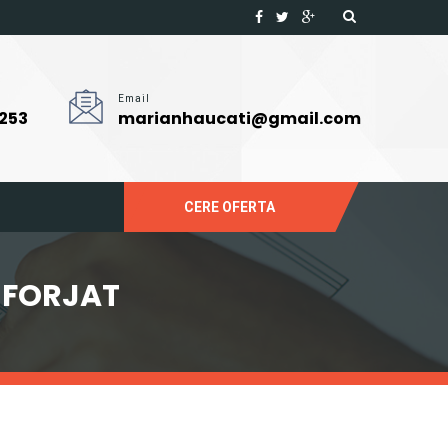
Email
 253
marianhaucati@gmail.com
CERE OFERTA
 FORJAT