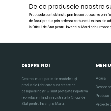
De ce produsele noastre s
Produsele sunt obtinute prin treceri succesive prin f
de focul produs prin arderea carbunelui extras din ada
la Oficiul de Stat pentru Inventii si Marci prin urmare
DESPRE NOI
MENI
Acasă
Cea mai mare parte din modelele și
produsele fabricate sunt create de
Despre no
designerii noștri și sunt protejate împotriva
Produse
reproducerii fiind înregistrate la Oficiul de
Stat pentru Invenții și Marci.
Proiecte 