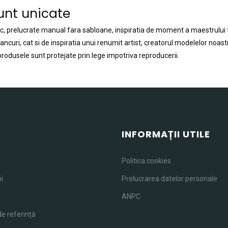
unt unicate
oc, prelucrate manual fara sabloane, inspiratia de moment a maestrului f
ncuri, cat si de inspiratia unui renumit artist, creatorul modelelor noas
 produsele sunt protejate prin lege impotriva reproducerii.
U
INFORMAȚII UTILE
Politica cookies
i
Prelucrarea datelor personale
ANPC
de referință