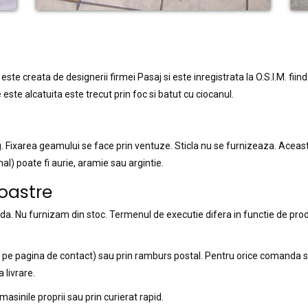
este creata de designerii firmei Pasaj si este inregistrata la O.S.I.M. fiin
e este alcatuita este trecut prin foc si batut cu ciocanul.
g. Fixarea geamului se face prin ventuze. Sticla nu se furnizeaza. Ace
) poate fi aurie, aramie sau argintie.
oastre
. Nu furnizam din stoc. Termenul de executie difera in functie de pro
is pe pagina de contact) sau prin ramburs postal. Pentru orice comanda 
 livrare.
sinile proprii sau prin curierat rapid.