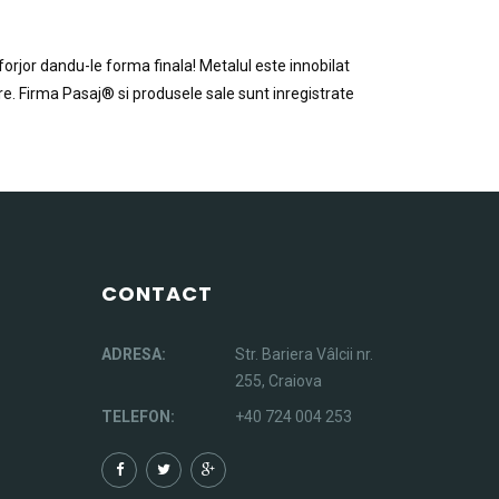
orjor dandu-le forma finala! Metalul este innobilat
tre. Firma Pasaj® si produsele sale sunt inregistrate
CONTACT
ADRESA:
Str. Bariera Vâlcii nr.
255, Craiova
TELEFON:
+40 724 004 253