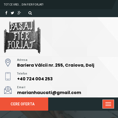
TOT CE VREI... DIN FIER FORJAT!
Adresa
Bariera Vâlcii nr. 255, Craiova, Dolj
Telefon
+40 724 004 253
Email
marianhaucati@gmail.com
CERE OFERTA