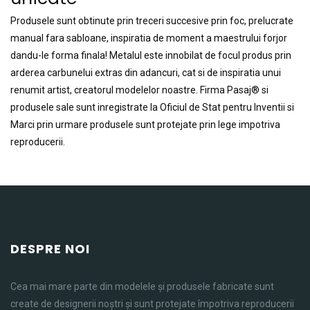
Produsele sunt obtinute prin treceri succesive prin foc, prelucrate
manual fara sabloane, inspiratia de moment a maestrului forjor
dandu-le forma finala! Metalul este innobilat de focul produs prin
arderea carbunelui extras din adancuri, cat si de inspiratia unui
renumit artist, creatorul modelelor noastre. Firma Pasaj® si
produsele sale sunt inregistrate la Oficiul de Stat pentru Inventii si
Marci prin urmare produsele sunt protejate prin lege impotriva
reproducerii.
DESPRE NOI
Cea mai mare parte din modelele și produsele fabricate sunt
create de designerii noștri și sunt protejate împotriva reproducerii