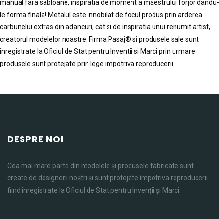
manual fara sabloane, inspiratia de moment a maestrului forjor dandu-
le forma finala! Metalul este innobilat de focul produs prin arderea
carbunelui extras din adancuri, cat si de inspiratia unui renumit artist,
creatorul modelelor noastre. Firma Pasaj® si produsele sale sunt
inregistrate la Oficiul de Stat pentru Inventii si Marci prin urmare
produsele sunt protejate prin lege impotriva reproducerii.
DESPRE NOI
Cea mai mare parte din modelele și produsele fabricate sunt
create de designerii noștri și sunt protejate împotriva reproducerii
fiind înregistrate la Oficiul de Stat pentru Invenții și Marci.