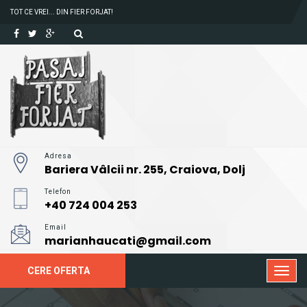
TOT CE VREI... DIN FIER FORJAT!
Adresa
Bariera Vâlcii nr. 255, Craiova, Dolj
Telefon
+40 724 004 253
Email
marianhaucati@gmail.com
CERE OFERTA