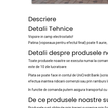
Descriere
Detalii Tehnice
Vopsire in camp electrostatic!
Patina (vopseaua pentru efectul final) poate fi aurie,
Detalii despre produsele n
Toate produsele noastre se executa numai la comanda
este de 10 zile lucratoare.
Plata se poate face in contul de UniCredit Bank (scr
efectua inaintea ridicarii comenzii sau prin ramburs la
In functie de comanda putem asigura transportul cu ma
De ce produsele noastre s
Produsele sunt obtinute prin treceri succesive prin f