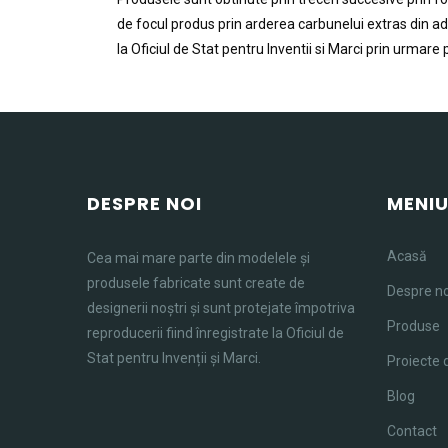
de focul produs prin arderea carbunelui extras din ada
la Oficiul de Stat pentru Inventii si Marci prin urmare
DESPRE NOI
MENI
Acasă
Cea mai mare parte din modelele și
produsele fabricate sunt create de
Despre no
designerii noștri și sunt protejate împotriva
Produse
reproducerii fiind înregistrate la Oficiul de
Stat pentru Invenții și Marci.
Proiecte 
Blog
Contact