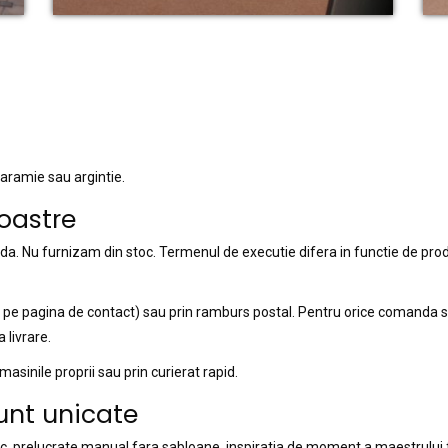
 aramie sau argintie.
oastre
. Nu furnizam din stoc. Termenul de executie difera in functie de pro
is pe pagina de contact) sau prin ramburs postal. Pentru orice comanda 
 livrare.
sinile proprii sau prin curierat rapid.
unt unicate
oc, prelucrate manual fara sabloane, inspiratia de moment a maestrului f