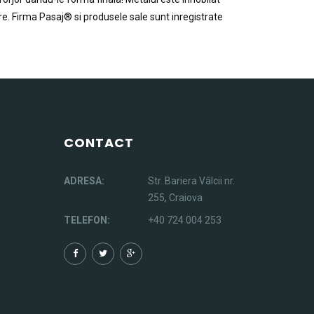
tre. Firma Pasaj® si produsele sale sunt inregistrate
CONTACT
ADRESA:
Str. Bariera Vâlcii nr.
255, Craiova
TELEFON:
+40 724 004 253