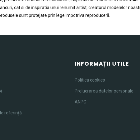
ncuri, cat si de inspiratia unui renumit artist, creatorul modelelor noas
 produsele sunt protejate prin lege impotriva reproducerii.
U
INFORMAȚII UTILE
Politica cookies
i
Prelucrarea datelor personale
ANPC
de referință