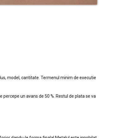
dus, model, cantitate. Termenul minim de executie
se percepe un avans de 50 %. Restul de plata se va
orjor dandu-le forma finala! Metalul este innobilat