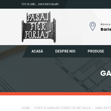
TOT CE VREI... DIN FIER FORJAT!
Adresa
Barie
ACASĂ
DESPRE NOI
PRODUSE
GA
HOME
PORTI SI GARDURI CONFECTIE METALICA
GARD REX