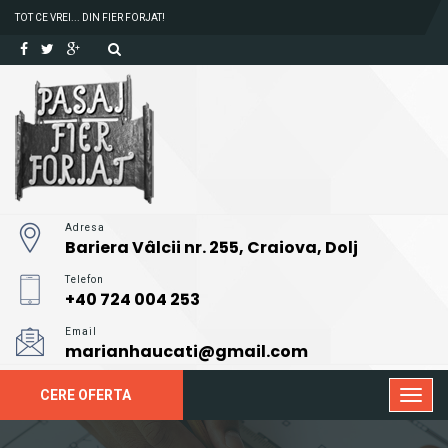
TOT CE VREI... DIN FIER FORJAT!
Adresa
Bariera Vâlcii nr. 255, Craiova, Dolj
Telefon
+40 724 004 253
Email
marianhaucati@gmail.com
CERE OFERTA