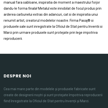
manual fara sabloane, inspiratia de moment a maestrului forjor
dandu-le forma finala! Metalul este innobilat de focul produs prin
arderea carbunelui extras din adancuri, cat si de inspiratia unui
renumit artist, creatorul modelelor noastre. Firma Pasaj® si
produsele sale sunt inregistrate la Oficiul de Stat pentru Inventii si
Marci prin urmare produsele sunt protejate prin lege impotriva
reproducerii.
DESPRE NOI
Cea mai mare parte din modelele și produsele fabricate sunt
create de designerii noștri și sunt protejate împotriva reproducerii
fiind înregistrate la Oficiul de Stat pentru Invenții și Marci.