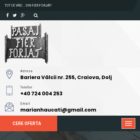
TOT CE VREI... DIN FIER FORJAT!
Adresa
Bariera Vâlcii nr. 255, Craiova, Dolj
Telefon
+40 724 004 253
Email
marianhaucati@gmail.com
CERE OFERTA