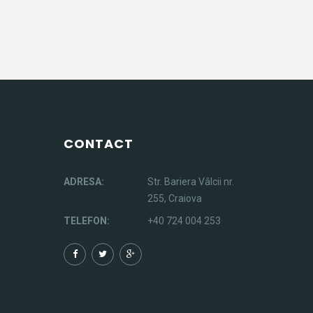
CONTACT
ADRESA:
Str. Bariera Vâlcii nr.
255, Craiova
TELEFON:
+40 724 004 253