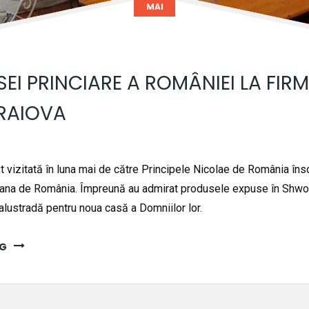
MAI
SEI PRINCIARE A ROMÂNIEI LA FIR
CRAIOVA
t vizitată în luna mai de către Principele Nicolae de România înso
oana de România. Împreună au admirat produsele expuse în Shwo
lustradă pentru noua casă a Domniilor lor.
NG