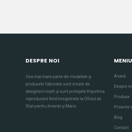
DESPRE NOI
MENI
Acasă
Cea mai mare parte din modelele și
produsele fabricate sunt create de
Despre no
designerii noștri și sunt protejate împotriva
Produse
reproducerii fiind înregistrate la Oficiul de
Stat pentru Invenții și Marci.
Proiecte 
Blog
Contact