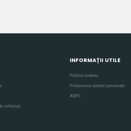
U
INFORMAȚII UTILE
Politica cookies
i
Prelucrarea datelor personale
ANPC
de referință